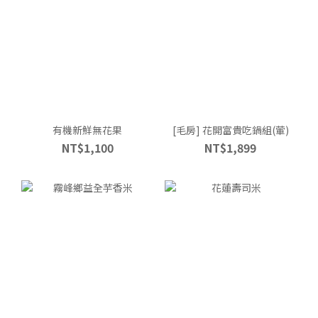
有機新鮮無花果
[毛房] 花開富貴吃鍋組(葷)
NT$1,100
NT$1,899