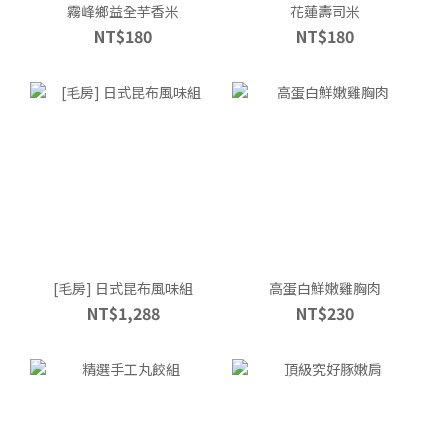
霧峰鄉益全芋香米
花蓮壽司米
NT$180
NT$180
[毛房] 日式昆布風味組
高蛋白鮮嫩雞胸肉
NT$1,288
NT$230