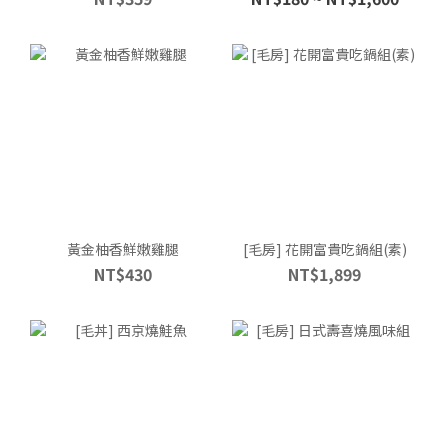
黃金柚香鮮嫩雞腿
[毛房] 花開富貴吃鍋組(素)
NT$430
NT$1,899