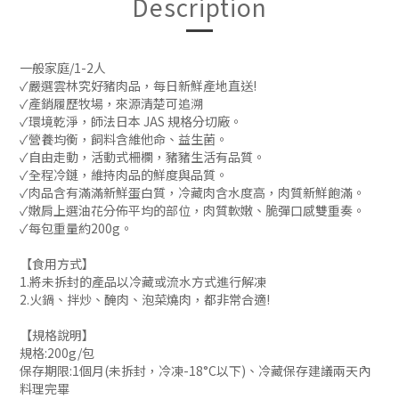
Description
一般家庭/1-2人
✓嚴選雲林究好豬肉品，每日新鮮產地直送!
✓產銷履歷牧場，來源清楚可追溯
✓環境乾淨，師法日本 JAS 規格分切廠。
✓營養均衡，飼料含維他命、益生菌。
✓自由走動，活動式柵欄，豬豬生活有品質。
✓全程冷鏈，維持肉品的鮮度與品質。
✓肉品含有滿滿新鮮蛋白質，冷藏肉含水度高，肉質新鮮飽滿。
✓嫩肩上選油花分佈平均的部位，肉質軟嫩、脆彈口感雙重奏。
✓每包重量約200g。
【食用方式】
1.將未拆封的產品以冷藏或流水方式進行解凍
2.火鍋、拌炒、醃肉、泡菜燒肉，都非常合適!
【規格說明】
規格:200g/包
保存期限:1個月(未拆封，冷凍-18°C以下)、冷藏保存建議兩天內
料理完畢