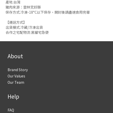
產地:台灣
豬肉來源：雲林究好豚
保存方式:冷凍-18°C以下保存，開封後請盡速食用完畢
【運送方式】
出貨模式:冷藏/冷凍出貨
合作之宅配物流:黑貓宅急便
About
Brand Story
Our Values
Our Team
Help
FAQ