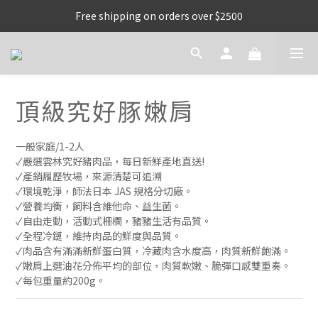
Free shipping on orders over $2500
頂級究好豚嫩肩
一般家庭/1-2人
✓嚴選雲林究好豬肉品，每日新鮮產地直送!
✓產銷履歷牧場，來源清楚可追溯
✓環境乾淨，師法日本 JAS 規格分切廠。
✓營養均衡，飼料含維他命、益生菌。
✓自由走動，活動式柵欄，豬豬生活有品質。
✓全程冷鏈，維持肉品的鮮度與品質。
✓肉品含有滿滿新鮮蛋白質，冷藏肉含水度高，肉質新鮮飽滿。
✓嫩肩上選油花分佈平均的部位，肉質軟嫩、脆彈口感雙重奏。
✓每包重量約200g。