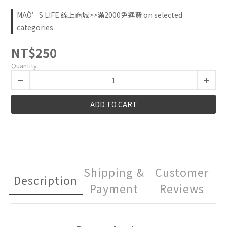
MAÖ’S LIFE 線上商城>>滿2000免運費 on selected
categories
NT$250
Quantity
ADD TO CART
Shipping &
Customer
Description
Payment
Reviews