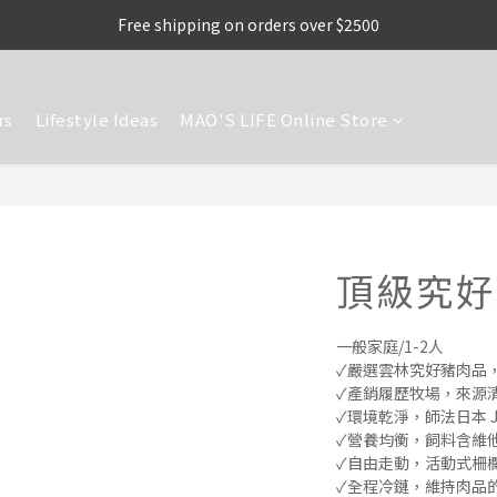
Free shipping on orders over $2500
rs
Lifestyle Ideas
MAÖ'S LIFE Online Store
頂級究好
一般家庭/1-2人
✓嚴選雲林究好豬肉品
✓產銷履歷牧場，來源
✓環境乾淨，師法日本 J
✓營養均衡，飼料含維
✓自由走動，活動式柵
✓全程冷鏈，維持肉品