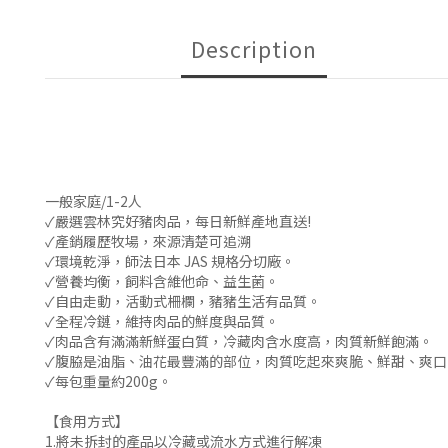
Description
一般家庭/1-2人
✓嚴選雲林究好豬肉品，每日新鮮產地直送!
✓產銷履歷牧場，來源清楚可追溯
✓環境乾淨，師法日本 JAS 規格分切廠。
✓營養均衡，飼料含維他命、益生菌。
✓自由走動，活動式柵欄，豬豬生活有品質。
✓全程冷鏈，維持肉品的鮮度與品質。
✓肉品含有滿滿新鮮蛋白質，冷藏肉含水度高，肉質新鮮飽滿。
✓腹脇是油脂、油花最豐滿的部位，肉質吃起來爽脆、鮮甜、爽口
✓每包重量約200g。
【食用方式】
1.將未拆封的產品以冷藏或流水方式進行解凍