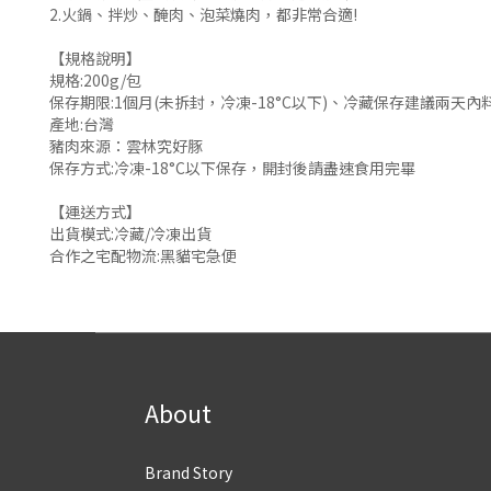
2.火鍋、拌炒、醃肉、泡菜燒肉，都非常合適!
【規格說明】
規格:200g/包
保存期限:1個月(未拆封，冷凍-18°C以下)、冷藏保存建議兩天內
產地:台灣
豬肉來源：雲林究好豚
保存方式:冷凍-18°C以下保存，開封後請盡速食用完畢
【運送方式】
出貨模式:冷藏/冷凍出貨
合作之宅配物流:黑貓宅急便
About
Brand Story