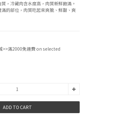
白質，冷藏肉含水度高，肉質新鮮飽滿。
豐滿的部位，肉質吃起來爽脆、鮮甜、爽
城>>滿2000免運費 on selected
ADD TO CART