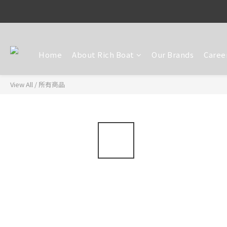
Home
About Rich Boat
Our Brands
Caree
View All
/
所有商品