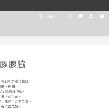
English
豚腹脇
，每日新鮮產地直送!
清楚可追溯。
AS 規格分切廠。
他命、益生菌。
欄，豬豬生活有品質。
的鮮度與品質。