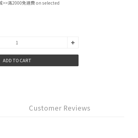
城>>滿2000免運費 on selected
ADD TO CART
Customer Reviews