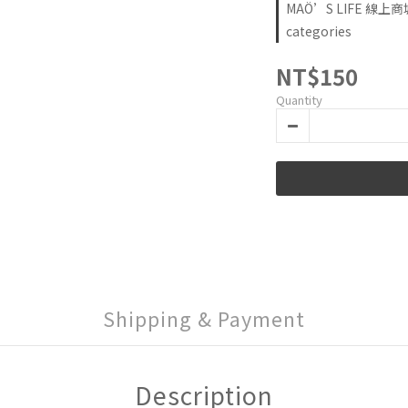
MAÖ’S LIFE 線上商
categories
NT$150
Quantity
Shipping & Payment
Description