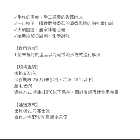
✓手作的溫度、手工捏製的香菇肉丸
✓一口咬下，嘴裡散發香菇的清香與豚肉的扎實口感
✓火鍋圍爐、居家冰箱必備!
✓絕無添加防腐劑、化學調味
【食用方式】
1.將未拆封的產品以冷藏或流水方式進行解凍
【規格說明】
規格:6入/包
保存期限:2個月(未拆封，冷凍-18°C以下)
產地:台灣
保存方式:冷凍-18°C以下保存，開封後請盡速食用完畢
【運送方式】
出貨模式:冷凍出貨
合作之宅配物流:黑貓宅急便