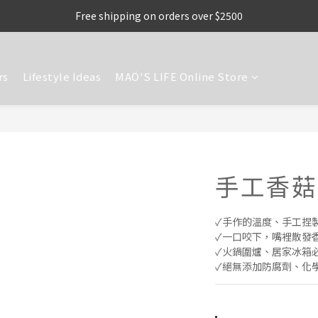
Free shipping on orders over $2500
rs
Lifestyle Ideas
MAÖ'S LIFE Online Store
手工香菇
✓手作的溫度、手工捏
✓一口咬下，嘴裡散發
✓火鍋圍爐、居家冰箱必
✓絕無添加防腐劑、化