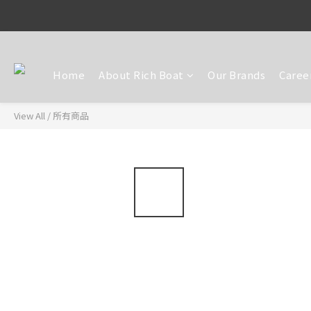
Home
About Rich Boat
Our Brands
Caree
View All
/
所有商品