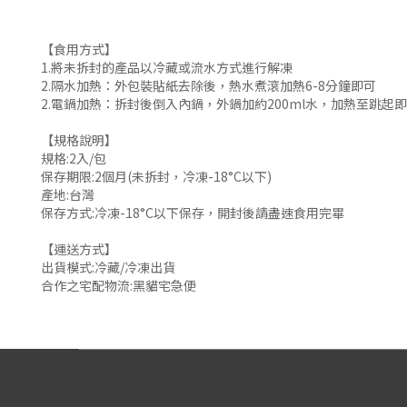
【食用方式】
1.將未拆封的產品以冷藏或流水方式進行解凍
2.隔水加熱：外包裝貼紙去除後，熱水煮滾加熱6-8分鐘即可
2.電鍋加熱：拆封後倒入內鍋，外鍋加約200ml水，加熱至跳起
【規格說明】
規格:2入/包
保存期限:2個月(未拆封，冷凍-18°C以下)
產地:台灣
保存方式:冷凍-18°C以下保存，開封後請盡速食用完畢
【運送方式】
出貨模式:冷藏/冷凍出貨
合作之宅配物流:黑貓宅急便