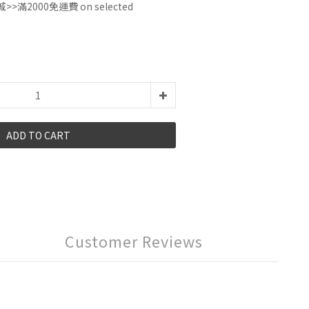
城>>滿2000免運費 on selected
ADD TO CART
Customer Reviews