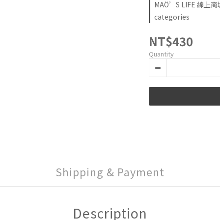
MAÖ’S LIFE 線上商
categories
NT$430
Quantity
Shipping & Payment
Description