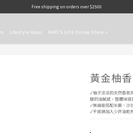
Free shipping on orders over $2500
rs
Lifestyle Ideas
MAÖ'S LIFE Online Store
黃金柚香
✓柚子淡淡的天然香氣
腿的油膩感，整體味道
✓無論是搭配米飯、沙
✓平底鍋加入少許油乾