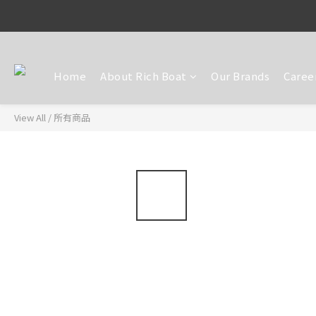
Home
About Rich Boat
Our Brands
Caree
View All
/
所有商品