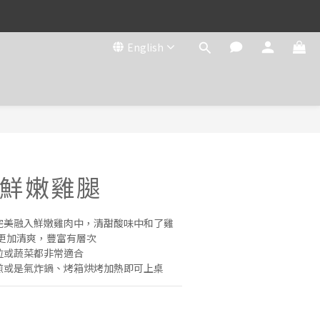
English
鮮嫩雞腿
完美融入鮮嫩雞肉中，清甜酸味中和了雞
更加清爽，豐富有層次
拉或蔬菜都非常適合
煎或是氣炸鍋、烤箱烘烤加熱即可上桌