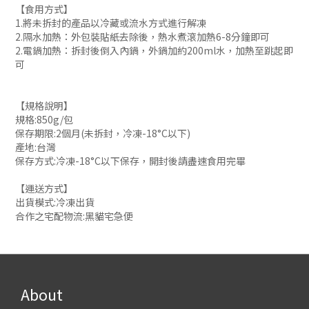
【食用方式】
1.將未拆封的產品以冷藏或流水方式進行解凍
2.隔水加熱：外包裝貼紙去除後，熱水煮滾加熱6-8分鐘即可
2.電鍋加熱：拆封後倒入內鍋，外鍋加約200ml水，加熱至跳起即
可
【規格說明】
規格:850g/包
保存期限:2個月(未拆封，冷凍-18°C以下)
產地:台灣
保存方式:冷凍-18°C以下保存，開封後請盡速食用完畢
【運送方式】
出貨模式:冷凍出貨
合作之宅配物流:黑貓宅急便
About