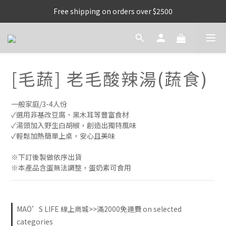
Free shipping on orders over $2500
[毛蔬] 老毛酸辣湯(蔬食)
一般家庭/3-4人份
✓選用非基改豆腐、黑木耳等豐富食材
✓湯頭加入野生白胡椒，創造出獨特風味
✓輕鬆加熱簡單上桌，安心且美味
※下訂後製做依序出貨
※本產品含蛋無法調整，蛋奶素可食用
MAÖ’S LIFE 線上商城>>滿2000免運費 on selected
categories