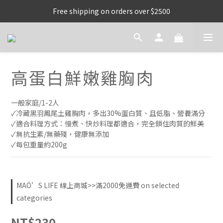
Free shipping on orders over $2500
高蛋白鮮嫩雞胸肉
一般家庭/1-2人
✓冷藏黑羽鳳尾土雞胸肉，多出30%蛋白質、且低脂、營養滿分
✓適合料理方式：慢煮、快炒料理都適合，完全鎖住肉質的鮮美
✓無抗生素/無藥殘，健康無添加
✓每包重量約200g
MAÖ’S LIFE 線上商城>>滿2000免運費 on selected
categories
NT$230