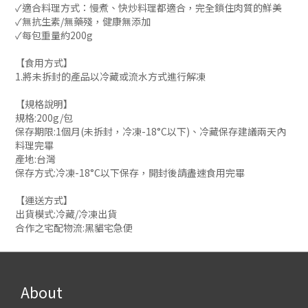
✓適合料理方式：慢煮、快炒料理都適合，完全鎖住肉質的鮮美
✓無抗生素/無藥殘，健康無添加
✓每包重量約200g
【食用方式】
1.將未拆封的產品以冷藏或流水方式進行解凍
【規格說明】
規格:200g/包
保存期限:1個月(未拆封，冷凍-18°C以下)、冷藏保存建議兩天內
料理完畢
產地:台灣
保存方式:冷凍-18°C以下保存，開封後請盡速食用完畢
【運送方式】
出貨模式:冷藏/冷凍出貨
合作之宅配物流:黑貓宅急便
About