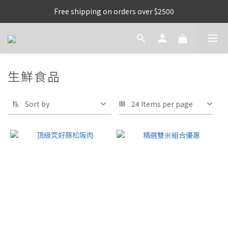
Free shipping on orders over $2500
生鮮食品
Sort by
24 Items per page