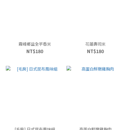
霧峰鄉益全芋香米
花蓮壽司米
NT$180
NT$180
[毛房] 日式昆布風味組
高蛋白鮮嫩雞胸肉