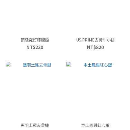
頂級究好豚腹脇
US.PRIME去骨牛小排
NT$230
NT$820
黑羽土雞去骨腿
本土鳳雞紅心蛋