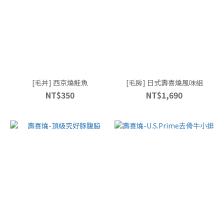
[毛丼] 西京燒鮭魚
[毛房] 日式壽喜燒風味組
NT$350
NT$1,690