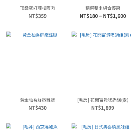
頂級究好豚松阪肉
精選雙米組合優惠
NT$359
NT$180 ~ NT$1,600
黃金柚香鮮嫩雞腿
[毛房] 花開富貴吃鍋組(素)
NT$430
NT$1,899