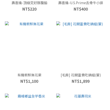
壽喜燒-頂級究好豚腹脇
壽喜燒-U.S.Prime去骨牛小排
NT$220
NT$400
有機新鮮無花果
[毛房] 花開富貴吃鍋組(葷)
NT$1,100
NT$1,899