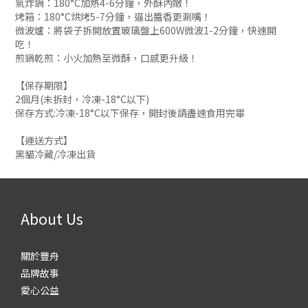
氣炸鍋：180°C加熱4-6分鐘，外酥內嫩！
烤箱：180°C烘烤5-7分鐘，逼出醬香更涮嘴！
微波爐：將袋子拆開放置玻璃盤上600W微波1-2分鐘，快速開
吃！
煎鍋乾煎：小火加熱至微酥，口感更升級！
【保存期限】
2個月(未拆封，冷凍-18°C以下)
保存方式:冷凍-18°C以下保存，開封後請盡速食用完畢
【運送方式】
黑貓冷藏/冷凍出貨
About Us
關於豐舟
品牌故事
愛心公益