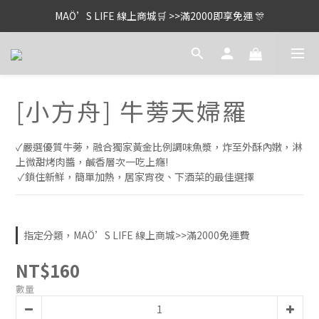
MAÖ’S LIFE 線上商城🛒 >>滿2000即享免運 🎊
[小方舟] 牛蒡天婦羅
✓嚴選優質牛蒡，融合獨家黃金比例調味魚漿，炸至外酥內嫩，淋
上微甜烤肉醬，鹹香層次一吃上癮!
 ✓鎖住新鮮，簡單加熱，居家宵夜、下酒菜的最佳選擇
指定分類，MAÖ’S LIFE 線上商城>>滿2000免運費
NT$160
數量