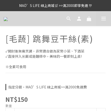
MAÖ’S LIFE 線上商城🛒 >>滿2000即享免運 🎊
[毛蔬] 跳舞豆干絲(素)
✓開封後無需烹調，非常適合做為家常小菜、下酒菜
✓直接拌入米飯或是麵條中，美味的一餐即刻上桌!
※全素可食用
指定分類，MAÖ’S LIFE 線上商城>>滿2000免運費
NT$150
數量