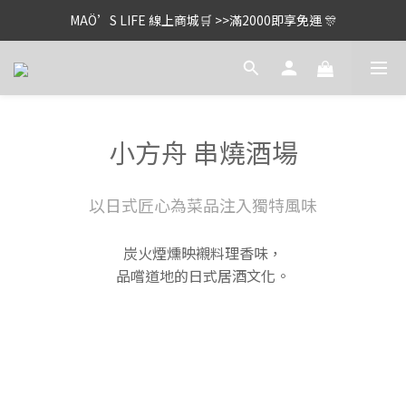
MAÖ’S LIFE 線上商城🛒 >>滿2000即享免運 🎊
小方舟 串燒酒場
以日式匠心為菜品注入獨特風味
炭火煙燻映襯料理香味，
品嚐道地的日式居酒文化。