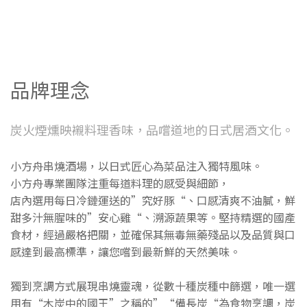
品牌理念
炭火煙燻映襯料理香味，品嚐道地的日式居酒文化。
小方舟串燒酒場，以日式匠心為菜品注入獨特風味。
小方舟專業團隊注重每道料理的感受與細節，
店內選用每日冷鏈運送的”究好豚“、口感清爽不油膩，鮮
甜多汁無腥味的”安心雞“、溯源蔬果等。堅持精選的國產
食材，經過嚴格把關，並確保其無毒無藥殘品以及品質與口
感達到最高標準，讓您嚐到最新鮮的天然美味。
獨到烹調方式展現串燒靈魂，從數十種炭種中篩選，唯一選
用有“木炭中的國王”之稱的”“備長炭“為食物烹調，炭