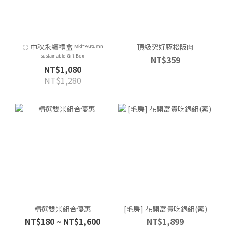
🌕 中秋永續禮盒 ᴹⁱᵈ⁻ᴬᵘᵗᵘᵐⁿ
頂級究好豚松阪肉
ˢᵘˢᵗᵃⁱⁿᵃᵇˡᵉ ᴳⁱᶠᵗ ᴮᵒˣ
NT$359
NT$1,080
NT$1,280
精選雙米組合優惠
[毛房] 花開富貴吃鍋組(素)
NT$180 ~ NT$1,600
NT$1,899