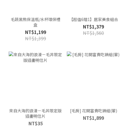
毛蔬黑熊保溫瓶/水杯環保禮
【超值6贈1】居家美食組合
盒
NT$1,379
NT$1,199
NT$1,560
NT$1,399
來自大海的浪漫－毛丼限定版
[毛房] 花開富貴吃鍋組(葷)
插畫明信片
NT$1,899
NT$35