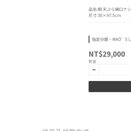
品名:銅 天ぷら鍋口ナシ
尺寸:30×H7.5cm
指定分類，MAÖ’S L
NT$29,000
數量