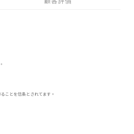
顧客評價
。
作ることを信条とされてます。