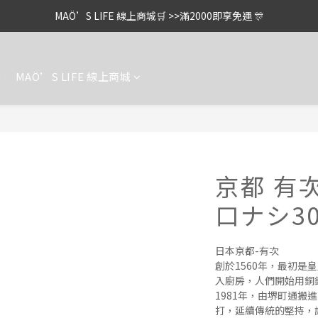
MAÖ’S LIFE 線上商城🛒 >>滿2000即享免運 🎊
案
MAÖ’S LIFE 線上商城
京都 有
口ナシ30
日本京都-有次
創於1560年，最初
入廚房，人們開始用銅
1981年，由堺町通搬
打，延續傳統的堅持，