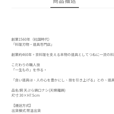
商品描述
創業1560年（戦国時代）
「料理刃物・道具専門店」
創業約460年。京料理を支える本物の道具としてつねに一流の
こだわりの職人技
「一生もの」を作る。
「良い道具は、人の心を豊かにし、技を引き上げる」との、道
品名:銅 天ぷら鍋口ナシ(天婦羅鍋)
尺寸:30×H7.5cm
【運送方式】
出貨模式:常溫出貨