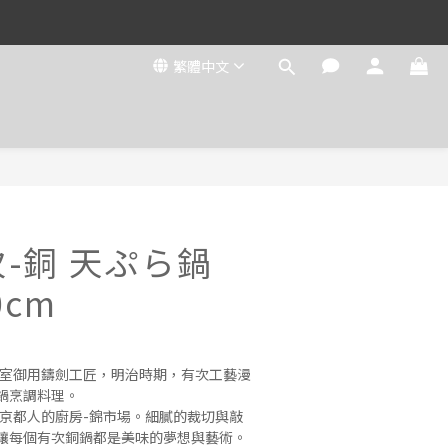
繁體中文
次-銅 天ぷら鍋
cm
是皇室御用鑄劍工匠，明治時期，有次工藝漫
鍋烹調料理。
進京都人的廚房-錦市場。細膩的裁切與敲
讓每個有次銅鍋都是美味的夢想與藝術。