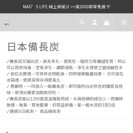
MAÖ’S LIFE 線上商城🛒 >>滿2000即享免運 🎊
日本備長炭
✓備長炭又稱白炭，具有多孔、透氣性、吸附力等優越性質，所以
可以用來除臭、空氣淨化、調節濕氣、淨化水質使之變成鹼性水
✓ 放在衣櫥裡，可保持衣物乾燥，同時發揮驅蟲效果。 也可放在
冰箱裡，使蔬菜保存得更長久
✓ 煮飯時，一同放入一點備長炭，即可吸附白米所含的雜質及怪
味，使得米飯更加鬆軟好吃。
✓備長炭是以1200度高溫燒製而成，水與硫磺的成分少，燃燒時
無煙、無臭、質地堅硬、好用且耐燒，是一般木炭的3至5倍
✓通過SGS檢測、  食品級檢測