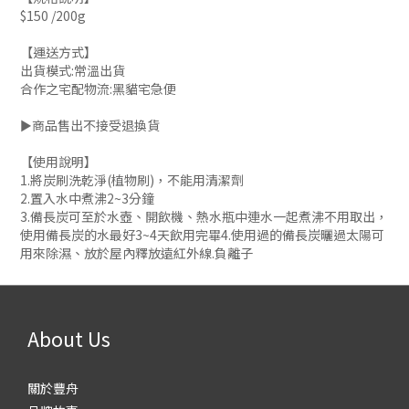
$150 /200g
【運送方式】
出貨模式:常溫出貨
合作之宅配物流:黑貓宅急便
►商品售出不接受退換貨
【使用說明】
1.將炭刷洗乾淨(植物刷)，不能用清潔劑
2.置入水中煮沸2~3分鐘
3.備長炭可至於水壺、開飲機、熱水瓶中連水一起煮沸不用取出，
使用備長炭的水最好3~4天飲用完畢4.使用過的備長炭曬過太陽可
用來除濕、放於屋內釋放遠紅外線.負離子
About Us
關於豐舟