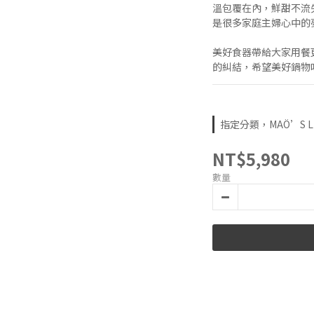
溫包覆在內，鮮甜不流
是很多家庭主婦心中的
美好食器帶給大家用餐
的糾結，希望美好鍋物
指定分類，MAÖ’S L
NT$5,980
數量