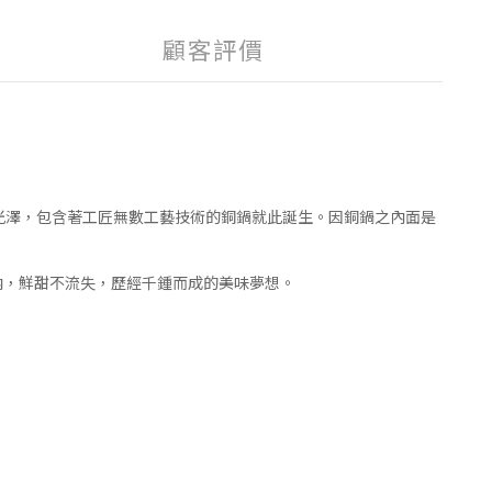
顧客評價
光澤，包含著工匠無數工藝技術的銅鍋就此誕生。因銅鍋之內面是
內，鮮甜不流失，歷經千鍾而成的美味夢想。