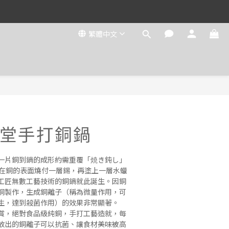
繁體中文
堂手打銅鍋
一片銅到鍋的成形約需重覆「焼き鈍し」
是在銅的表面燒付一層錫，再塗上一層水蠟
工匠無數工藝技術的銅鍋就此誕生。因銅
銅製作，生成銅離子（稱為微量作用，可
生，達到殺菌作用）的效果非常顯著。
賞，絕對食品級純銅，手打工藝造就，每
放出的銅離子可以抗菌、讓食材美味被高