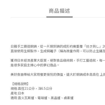
商品描述
日籍手工鑄造銅鍋，從一片銅到鍋的成形約需重覆「焼き鈍し」2
直接使用生銅製作，生成銅離子（稱為微量作用，可以防止生鏽
獲得日本經濟產業大臣賞，絕對食品級純銅，手打工藝造就，每
是很多家庭主婦心中的夢幻逸品。
美好食器帶給大家用餐更愉悅的價值，遠大於銅鍋成本高高在 上
【規格說明】
規格:直徑21公分，深6.5公分
產地:日本
適用:直火瓦斯爐、電磁爐、黑晶爐、鹵素爐