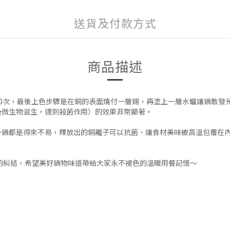
送貨及付款方式
商品描述
0次，最後上色步驟是在銅的表面燒付一層錫，再塗上一層水蠟讓鍋散發
及微生物滋生，達到殺菌作用）的效果非常顯著。
一鍋都是得來不易，釋放出的銅離子可以抗菌、讓食材美味被高溫包覆在
的糾結，希望美好鍋物味道帶給大家永不褪色的溫暖用餐記憶～