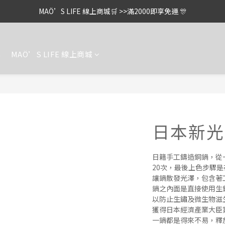
MAÖ’S LIFE 線上商城🛒 >>滿2000即享免運 🎊
案
MAÖ’S LIFE 線上商城
日本新光
日籍手工鑄造銅鍋，從
20次，最後上色步驟
讓鍋散發光澤，包含著
鍋之內面是直接使用生
以防止生鏽及微生物滋
獲得日本經濟產業大臣
一鍋都是得來不易，釋