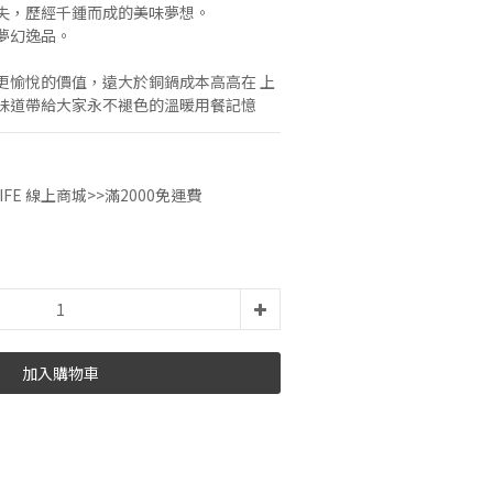
失，歷經千鍾而成的美味夢想。
夢幻逸品。
更愉悅的價值，遠大於銅鍋成本高高在 上
味道帶給大家永不褪色的溫暖用餐記憶
IFE 線上商城>>滿2000免運費
加入購物車