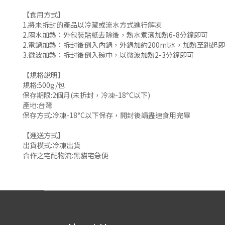
【食用方式】
1.將未拆封的產品以冷藏或流水方式進行解凍
2.隔水加熱：外包裝貼紙去除後，熱水煮滾加熱6-8分鐘即可
2.電鍋加熱：拆封後倒入內鍋，外鍋加約200ml水，加熱至跳起
3.微波加熱：拆封後倒入碗中，以微波加熱2-3分鐘即可
【規格說明】
規格:500g/包
保存期限:2個月(未拆封，冷凍-18°C以下)
產地:台灣
保存方式:冷凍-18°C以下保存，開封後請盡速食用完畢
【運送方式】
出貨模式:冷凍出貨
合作之宅配物流:黑貓宅急便