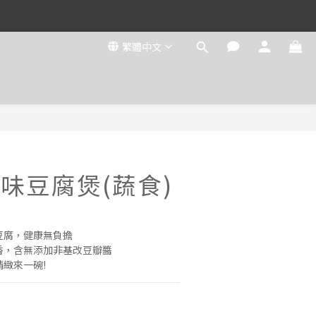
繁體中文
川味豆腐煲(蔬食)
豆腐，健康無負擔
香，含無添加非基改豆瓣醬
緻來一碗!