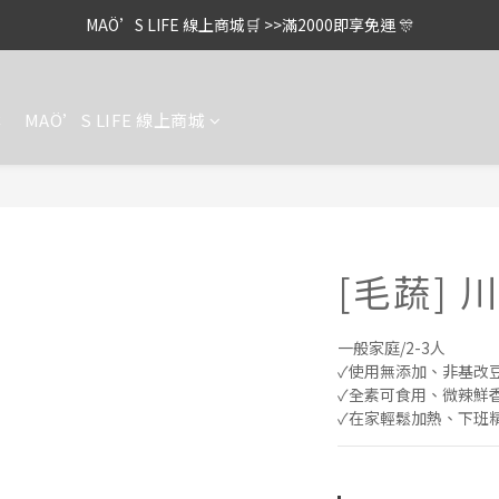
MAÖ’S LIFE 線上商城🛒 >>滿2000即享免運 🎊
案
MAÖ’S LIFE 線上商城
[毛蔬] 
一般家庭/2-3人
✓使用無添加、非基改
✓全素可食用、微辣鮮
✓在家輕鬆加熱、下班精