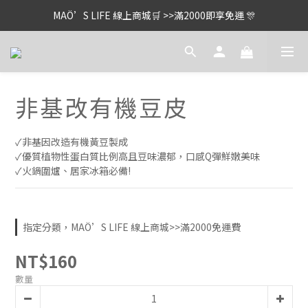
MAÖ’S LIFE 線上商城🛒 >>滿2000即享免運 🎊
非基改有機豆皮
✓非基因改造有機黃豆製成
✓優質植物性蛋白質比例高且豆味濃郁，口感Q彈鮮嫩美味
✓火鍋圍爐、居家冰箱必備!
指定分類，MAÖ’S LIFE 線上商城>>滿2000免運費
NT$160
數量