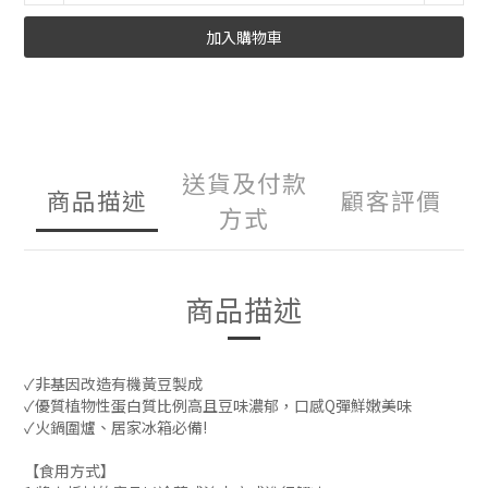
加入購物車
送貨及付款
商品描述
顧客評價
方式
商品描述
✓非基因改造有機黃豆製成
✓優質植物性蛋白質比例高且豆味濃郁，口感Q彈鮮嫩美味
✓火鍋圍爐、居家冰箱必備!
【食用方式】