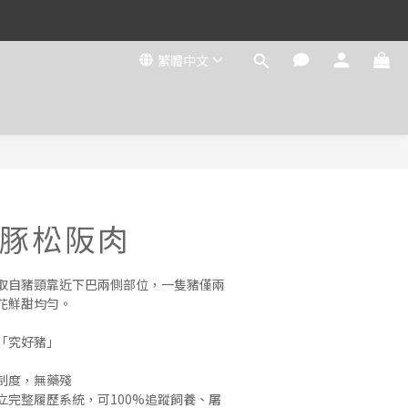
繁體中文
豚松阪肉
取自豬頸靠近下巴兩側部位，一隻豬僅兩
花鮮甜均勻。
「究好豬」
制度，無藥殘
立完整履歷系統，可100%追蹤飼養、屠