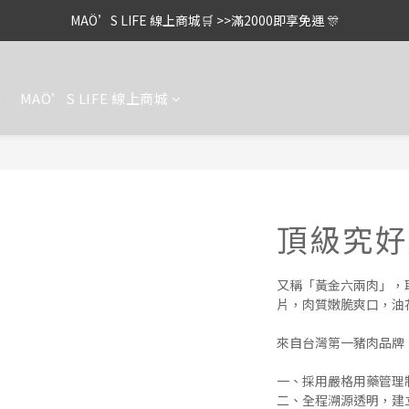
MAÖ’S LIFE 線上商城🛒 >>滿2000即享免運 🎊
案
MAÖ’S LIFE 線上商城
頂級究好
又稱「黃金六兩肉」，
片，肉質嫩脆爽口，油
來自台灣第一豬肉品牌
一、採用嚴格用藥管理
二、全程溯源透明，建