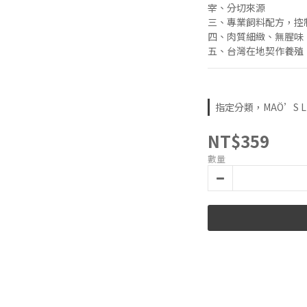
宰、分切來源
三、專業飼料配方，控
四、肉質細緻、無腥味
五、台灣在地契作養殖
指定分類，MAÖ’S L
NT$359
數量